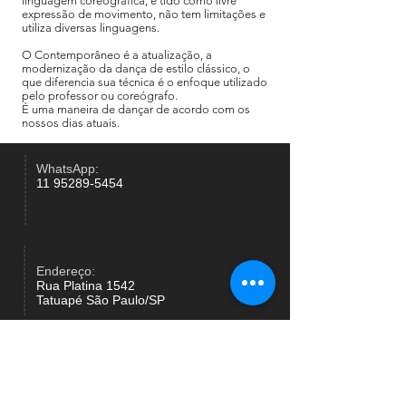
linguagem coreográfica, é tido como livre
expressão de movimento, não tem limitações e
utiliza diversas linguagens.
O Contemporâneo é a atualização, a
modernização da dança de estilo clássico, o
que diferencia sua técnica é o enfoque utilizado
pelo professor ou coreógrafo.
É uma maneira de dançar de acordo com os
nossos dias atuais.
WhatsApp:
11 95289-5454
Endereço:
Rua Platina 1542
Tatuapé São Paulo/SP