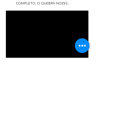
COMPLETO, O QUEBRA NOZES,
WhatsApp:
11 95289-5454
Endereço: